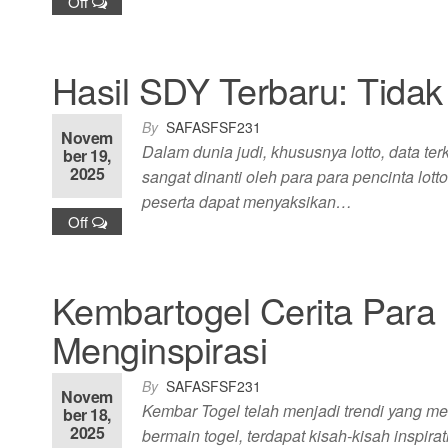
Off
Hasil SDY Terbaru: Tidak
By
SAFASFSF231
Novem
Dalam dunia judi, khususnya lotto, data t
ber 19,
2025
sangat dinanti oleh para para pencinta lot
peserta dapat menyaksikan…
Off
Kembartogel Cerita Par
Menginspirasi
By
SAFASFSF231
Novem
Kembar Togel telah menjadi trendi yang menj
ber 18,
2025
bermain togel, terdapat kisah-kisah inspi