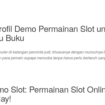
rofil Demo Permainan Slot un
tu Buku
puler di kalangan pencinta judi, khususnya dengan munculnya 
n para pemain supaya mencoba tanpa harus perlu bertaruh uang
o Slot: Permainan Slot Onli
ay!