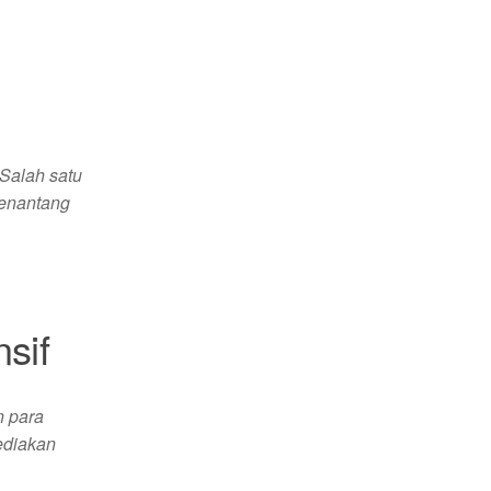
 Salah satu
menantang
sif
n para
ediakan