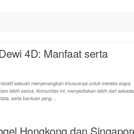
Dewi 4D: Manfaat serta
nisiatif sebuah menyenangkan khususnya untuk mereka siapa
lam lebih serius. Komunitas ini, menyediakan lebih dari sekada
ata, serta bantuan yang…
ogel Hongkong dan Singapor