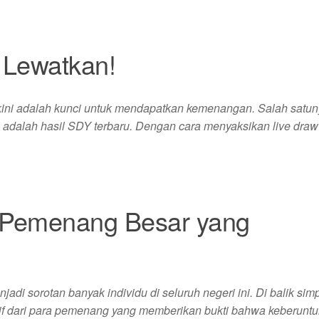
 Lewatkan!
erkini adalah kunci untuk mendapatkan kemenangan. Salah satu
to adalah hasil SDY terbaru. Dengan cara menyaksikan live dra
a Pemenang Besar yang
adi sorotan banyak individu di seluruh negeri ini. Di balik simp
ratif dari para pemenang yang memberikan bukti bahwa keberunt