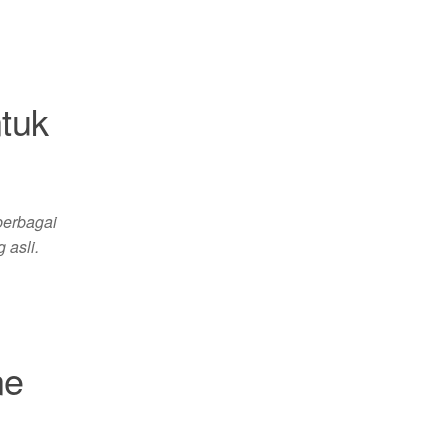
tuk
berbagai
 asli.
ne