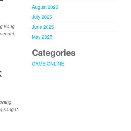
August 2025
July 2025
ng Kong
June 2025
endiri.
May 2025
Categories
GAME ONLINE
k
orang.
g sangat