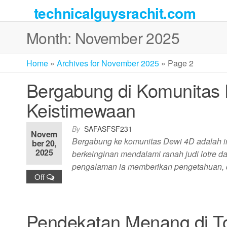
Skip
technicalguysrachit.com
to
the
Month:
November 2025
content
Home
»
Archives for November 2025
»
Page 2
Bergabung di Komunitas 
Keistimewaan
By
SAFASFSF231
Novem
Bergabung ke komunitas Dewi 4D adalah i
ber 20,
2025
berkeinginan mendalami ranah judi lotre da
pengalaman ia memberikan pengetahuan, d
Off
Pendekatan Menang di T