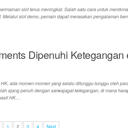
 permainan slot terus meningkat. Salah satu cara untuk menikma
lot. Melalui slot demo, pemain dapat merasakan pengalaman be
ments Dipenuhi Ketegangan
a HK, ada momen-momen yang selalu ditunggu-tunggu oleh par
lah ajang penuh dengan sarwajagat ketegangan, di mana har
 hasil HK…
1
2
3
4
Next