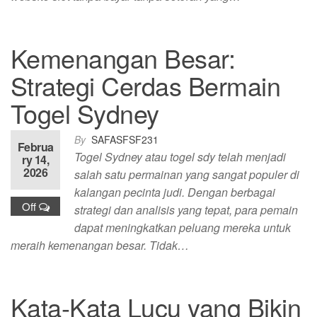
Kemenangan Besar:
Strategi Cerdas Bermain
Togel Sydney
By
SAFASFSF231
Februa
Togel Sydney atau togel sdy telah menjadi
ry 14,
2026
salah satu permainan yang sangat populer di
kalangan pecinta judi. Dengan berbagai
Off
strategi dan analisis yang tepat, para pemain
dapat meningkatkan peluang mereka untuk
meraih kemenangan besar. Tidak…
Kata-Kata Lucu yang Bikin