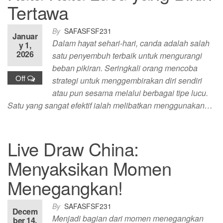
Tertawa
By
SAFASFSF231
Januar
Dalam hayat sehari-hari, canda adalah salah
y 1,
2026
satu penyembuh terbaik untuk mengurangi
beban pikiran. Seringkali orang mencoba
Off
strategi untuk menggembirakan diri sendiri
atau pun sesama melalui berbagai tipe lucu.
Satu yang sangat efektif ialah melibatkan menggunakan…
Live Draw China:
Menyaksikan Momen
Menegangkan!
By
SAFASFSF231
Decem
Menjadi bagian dari momen menegangkan
ber 14,