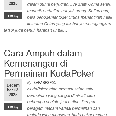
2025
dalam dunia perjudian, live draw China selalu
menarik perhatian banyak orang. Setiap hari,
Off
para penggemar togel China menantikan hasil
keluaran China yang tak hanya menegangkan
tetapi juga penuh harapan untuk…
Cara Ampuh dalam
Kemenangan di
Permainan KudaPoker
By
SAFASFSF231
Decem
KudaPoker telah menjadi salah satu
ber 13,
2025
permainan yang sangat diminati oleh
beberapa pecinta judi online. Dengan
Off
beragam macam variasi permainan dan
metode yang menawan, kuda poker mampu