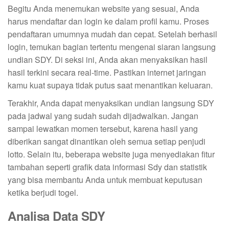
Begitu Anda menemukan website yang sesuai, Anda
harus mendaftar dan login ke dalam profil kamu. Proses
pendaftaran umumnya mudah dan cepat. Setelah berhasil
login, temukan bagian tertentu mengenai siaran langsung
undian SDY. Di seksi ini, Anda akan menyaksikan hasil
hasil terkini secara real-time. Pastikan internet jaringan
kamu kuat supaya tidak putus saat menantikan keluaran.
Terakhir, Anda dapat menyaksikan undian langsung SDY
pada jadwal yang sudah sudah dijadwalkan. Jangan
sampai lewatkan momen tersebut, karena hasil yang
diberikan sangat dinantikan oleh semua setiap penjudi
lotto. Selain itu, beberapa website juga menyediakan fitur
tambahan seperti grafik data informasi Sdy dan statistik
yang bisa membantu Anda untuk membuat keputusan
ketika berjudi togel.
Analisa Data SDY