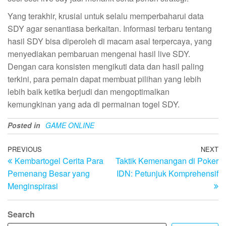
Yang terakhir, krusial untuk selalu memperbaharui data
SDY agar senantiasa berkaitan. Informasi terbaru tentang
hasil SDY bisa diperoleh di macam asal terpercaya, yang
menyediakan pembaruan mengenai hasil live SDY.
Dengan cara konsisten mengikuti data dan hasil paling
terkini, para pemain dapat membuat pilihan yang lebih
lebih baik ketika berjudi dan mengoptimalkan
kemungkinan yang ada di permainan togel SDY.
Posted in
GAME ONLINE
Post
Previous
PREVIOUS
NEXT
N
Kembartogel Cerita Para
Taktik Kemenangan di Poker
Post
Po
navigation
Pemenang Besar yang
IDN: Petunjuk Komprehensif
Menginspirasi
Search