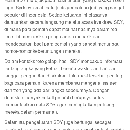
Hasil SDY merujuk pada hasil undian yang dilakukan oleh
togel Sydney, salah satu jenis permainan judi yang sangat
populer di Indonesia. Setiap keluaran ini biasanya
diumumkan secara langsung melalui acara live draw SDY,
di mana para pemain dapat melihat hasilnya dalam real-
time. Ini memberikan pengalaman menarik dan
mendebarkan bagi para pemain yang sangat menunggu
nomor-nomor keberuntungan mereka.
Dalam konteks toto gelap, hasil SDY mencakup informasi
tentang angka yang keluar, beserta waktu dan hari dan
tanggal pengundian dilakukan. Informasi tersebut penting
bagi para pemain, karena membantu menganalisis tren
dan tren yang ada dari angka sebelumnya. Dengan
demikian, banyak sekali petaruh berupaya untuk
memanfaatkan data SDY agar meningkatkan peluang
mereka dalam permainan.
Selain itu, pengeluaran SDY juga berfungsi sebagai
referensi bagi pemain yang ingin mengecek output mereka