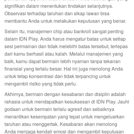
signifikan dalam menentukan tindakan selanjutnya.
Observasi terhadap taruhan dan sikap lawan bisa
membantu Anda untuk melakukan keputusan yang benar.
Selain itu, manajemen chip atau bankroll sangat penting
dalam IDN Play. Anda harus mengatur batas untuk setiap
sesi permainan dan tidak melebihi batas tersebut, terlepas
dari kamu berhasil atau kalah. Melalui manajemen yang
baik, kamu dapat bermain lebih nyaman tanpa tekanan
finansial yang terlalu besar. Hal ini juga menolong Anda
untuk tetap konsentrasi dan tidak terpancing untuk
mengambil risiko yang tidak perlu.
Akhirnya, bermain dengan kesabaran dan disiplin adalah
rahasia untuk mendapatkan kesuksesan di IDN Play. Jauhi
godaan untuk bermain terlalu agresif dan sebaiknya
menantikan kesempatan yang tepat untuk mengeluarkan
taruhan atau menggertak. Kesabaran akan menolong
Anda menjaga kendali emosi dan mengambil keputusan