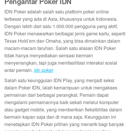
Pengantar Poker IDN
IDN Poker adalah salah satu platform poker online
terbesar yang ada di Asia, khususnya untuk Indonesia.
Dengan lebih dari satu 1.000.000 pengguna yang aktif,
IDN Poker menawarkan berbagai jenis game kartu, seperti
Texas Hold’em dan Omaha, yang bisa dimainkan dalam
macam-macam taruhan. Salah satu alasan IDN Poker
tidak hanya menyediakan sensasi bermain
menyenangkan, tapi juga memfasilitasi interaksi sosial
antar pemain.
idn poker
Salah satu keunggulan IDN Play, yang menjadi seksi
dalam Poker IDN, ialah kemampuan untuk mengakses
permainan dari berbagai perangkat. Pemain dapat
mengalami permainannya baik sekali melalui komputer
atau gadget mobile, yang memberikan fleksibilitas dalam
bermain kapan saja dan di mana saja. Keunggulan ini
menetapkan IDN Poker pilihan yang menarik bagi banyak