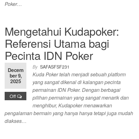
Poker…
Mengetahui Kudapoker:
Referensi Utama bagi
Pecinta IDN Poker
By
SAFASFSF231
Decem
Kuda Poker telah menjadi sebuah platform
ber 9,
2025
yang sangat dikenal di kalangan pecinta
permainan IDN Poker. Dengan berbagai
Off
pilihan permainan yang sangat menarik dan
menghibur, Kudapoker menawarkan
pengalaman bermain yang hanya hanya tetapi juga mudah
diakses…