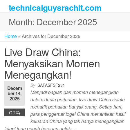
Skip
technicalguysrachit.com
to
the
Month:
December 2025
content
Home
»
Archives for December 2025
Live Draw China:
Menyaksikan Momen
Menegangkan!
By
SAFASFSF231
Decem
Menjadi bagian dari momen menegangkan
ber 14,
2025
dalam dunia perjudian, live draw China selalu
menarik perhatian banyak orang. Setiap hari,
Off
para penggemar togel China menantikan hasil
keluaran China yang tak hanya menegangkan
tetapi juga penuh harapan untuk…