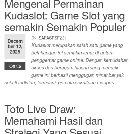
Mengenal Permainan
Kudaslot: Game Slot yang
semakin Semakin Populer
By
SAFASFSF231
Decem
Kudaslot merupakan salah satu game yang
ber 12,
2025
belakangan ini semakin tenar di antara
penggemar game online. Dengan kemudahan
Off
akses dan beragam hiasan yang menarik,
game ini berhasil menggugah minat banyak
sekali individu, termasuk pemula sekalipun maupun…
Toto Live Draw:
Memahami Hasil dan
Strategi Yang Sesuai