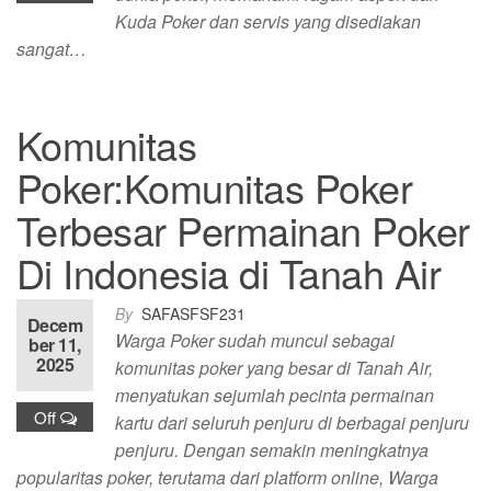
Kuda Poker dan servis yang disediakan
sangat…
Komunitas
Poker:Komunitas Poker
Terbesar Permainan Poker
Di Indonesia di Tanah Air
By
SAFASFSF231
Decem
Warga Poker sudah muncul sebagai
ber 11,
2025
komunitas poker yang besar di Tanah Air,
menyatukan sejumlah pecinta permainan
Off
kartu dari seluruh penjuru di berbagai penjuru
penjuru. Dengan semakin meningkatnya
popularitas poker, terutama dari platform online, Warga