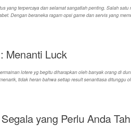
itus yang terpercaya dan selamat sangatlah penting. Salah satu
gabet. Dengan beraneka ragam opsi game dan servis yang me
: Menanti Luck
ermainan lotere yg begitu diharapkan oleh banyak orang di du
narik, tidak heran bahwa setiap result senantiasa ditunggu o
 Segala yang Perlu Anda Tah