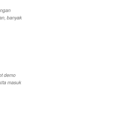
angan
an, banyak
lot demo
kita masuk