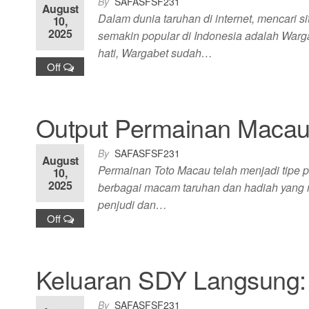
By
SAFASFSF231
August
Dalam dunia taruhan di internet, mencari s
10,
2025
semakin popular di Indonesia adalah War
hati, Wargabet sudah…
Off
Output Permainan Macau
By
SAFASFSF231
August
Permainan Toto Macau telah menjadi tipe p
10,
2025
berbagai macam taruhan dan hadiah yang me
penjudi dan…
Off
Keluaran SDY Langsung:
By
SAFASFSF231