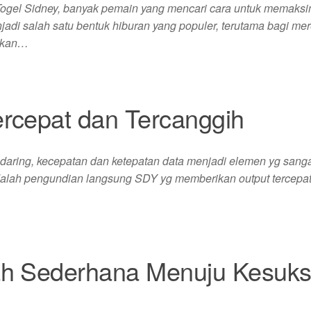
Togel Sidney, banyak pemain yang mencari cara untuk memaks
jadi salah satu bentuk hiburan yang populer, terutama bagi me
tkan…
ercepat dan Tercanggih
 daring, kecepatan dan ketepatan data menjadi elemen yg sanga
i adalah pengundian langsung SDY yg memberikan output tercepa
kah Sederhana Menuju Kesuk