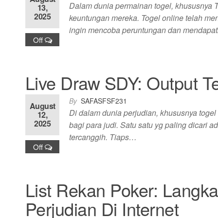
Dalam dunia permainan togel, khususnya 
13,
2025
keuntungan mereka. Togel online telah men
ingin mencoba peruntungan dan mendapa
Off
Live Draw SDY: Output T
By
SAFASFSF231
August
Di dalam dunia perjudian, khususnya togel
12,
2025
bagi para judi. Satu satu yg paling dicar
tercanggih. Tiaps…
Off
List Rekan Poker: Lang
Perjudian Di Internet