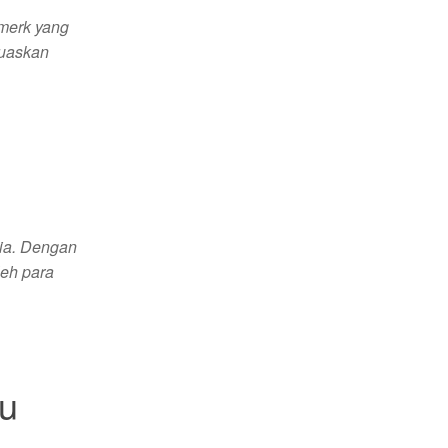
 merk yang
muaskan
nia. Dengan
leh para
u