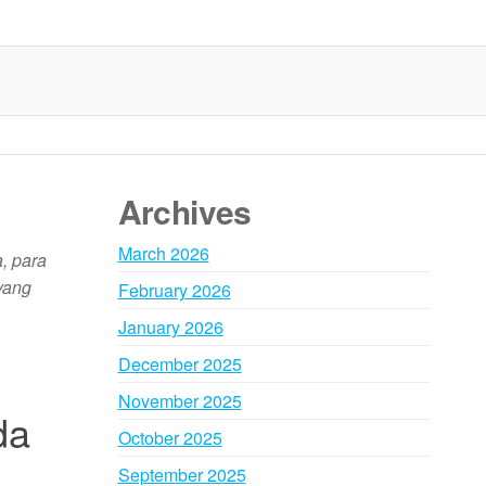
Archives
March 2026
, para
yang
February 2026
January 2026
December 2025
November 2025
da
October 2025
September 2025