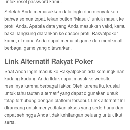
untuk reset password kamu.
Setelah Anda memasukkan data login dan menyatakan
bahwa semua tepat, tekan button "Masuk" untuk masuk ke
profil Anda. Apabila data yang Anda masukkan valid, kamu
bakal langsung diarahkan ke dasbor profil Rakyatpoker
kamu, di mana Anda dapat memulai game dan menikmati
berbagai game yang ditawarkan.
Link Alternatif Rakyat Poker
Saat Anda ingin masuk ke Rakyatpoker, ada kemungkinan
kadang-kadang Anda tidak dapat masuk ke website
resminya karena berbagai faktor. Oleh karena itu, krusial
untuk tahu tautan alternatif yang dapat digunakan untuk
tetap terhubung dengan platform tersebut. Link alternatif ini
dirancang untuk menyediakan akses yang sederhana dan
cepat sehingga Anda tidak kehilangan peluang untuk ikut
serta.