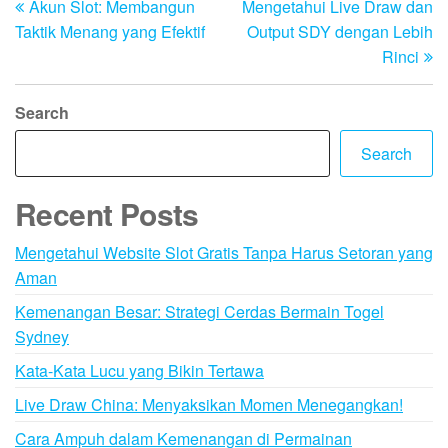
Akun Slot: Membangun
Mengetahui Live Draw dan
Post
Po
navigation
Taktik Menang yang Efektif
Output SDY dengan Lebih
Rinci
Search
Search
Recent Posts
Mengetahui Website Slot Gratis Tanpa Harus Setoran yang
Aman
Kemenangan Besar: Strategi Cerdas Bermain Togel
Sydney
Kata-Kata Lucu yang Bikin Tertawa
Live Draw China: Menyaksikan Momen Menegangkan!
Cara Ampuh dalam Kemenangan di Permainan