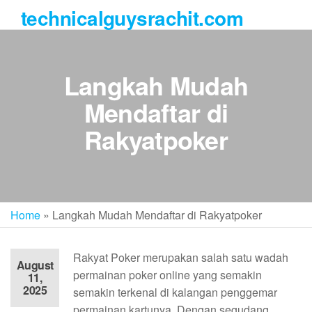
Skip
technicalguysrachit.com
to
the
content
Langkah Mudah
Mendaftar di
Rakyatpoker
Home
»
Langkah Mudah Mendaftar di Rakyatpoker
Rakyat Poker merupakan salah satu wadah
August
permainan poker online yang semakin
11,
2025
semakin terkenal di kalangan penggemar
permainan kartunya. Dengan segudang