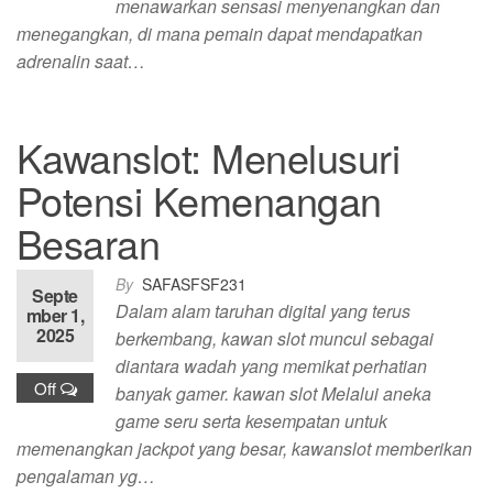
menawarkan sensasi menyenangkan dan
menegangkan, di mana pemain dapat mendapatkan
adrenalin saat…
Kawanslot: Menelusuri
Potensi Kemenangan
Besaran
By
SAFASFSF231
Septe
Dalam alam taruhan digital yang terus
mber 1,
2025
berkembang, kawan slot muncul sebagai
diantara wadah yang memikat perhatian
Off
banyak gamer. kawan slot Melalui aneka
game seru serta kesempatan untuk
memenangkan jackpot yang besar, kawanslot memberikan
pengalaman yg…