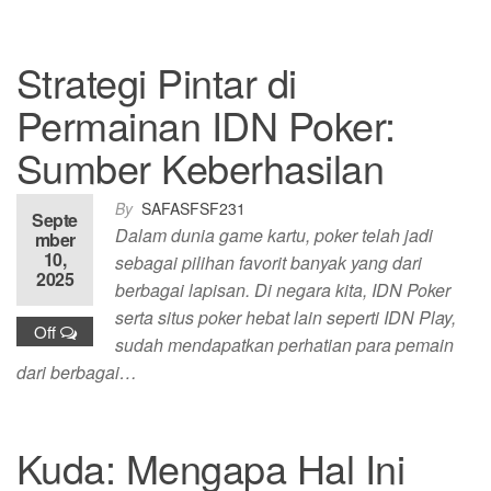
Strategi Pintar di
Permainan IDN Poker:
Sumber Keberhasilan
By
SAFASFSF231
Septe
Dalam dunia game kartu, poker telah jadi
mber
10,
sebagai pilihan favorit banyak yang dari
2025
berbagai lapisan. Di negara kita, IDN Poker
serta situs poker hebat lain seperti IDN Play,
Off
sudah mendapatkan perhatian para pemain
dari berbagai…
Kuda: Mengapa Hal Ini