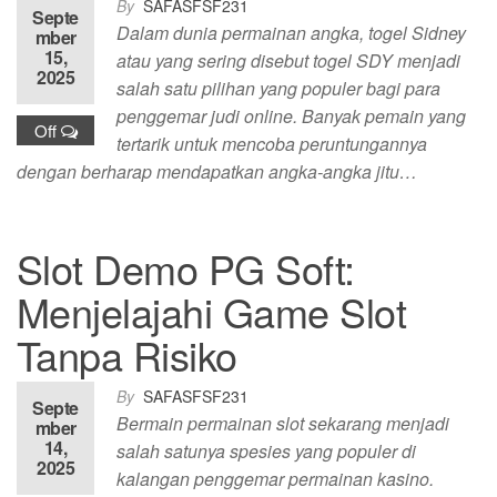
By
SAFASFSF231
Septe
Dalam dunia permainan angka, togel Sidney
mber
15,
atau yang sering disebut togel SDY menjadi
2025
salah satu pilihan yang populer bagi para
penggemar judi online. Banyak pemain yang
Off
tertarik untuk mencoba peruntungannya
dengan berharap mendapatkan angka-angka jitu…
Slot Demo PG Soft:
Menjelajahi Game Slot
Tanpa Risiko
By
SAFASFSF231
Septe
Bermain permainan slot sekarang menjadi
mber
14,
salah satunya spesies yang populer di
2025
kalangan penggemar permainan kasino.