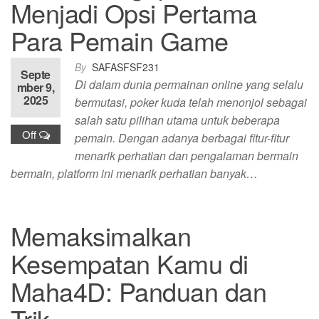
Menjadi Opsi Pertama
Para Pemain Game
By
SAFASFSF231
Septe
Di dalam dunia permainan online yang selalu
mber 9,
2025
bermutasi, poker kuda telah menonjol sebagai
salah satu pilihan utama untuk beberapa
Off
pemain. Dengan adanya berbagai fitur-fitur
menarik perhatian dan pengalaman bermain
bermain, platform ini menarik perhatian banyak…
Memaksimalkan
Kesempatan Kamu di
Maha4D: Panduan dan
Trik