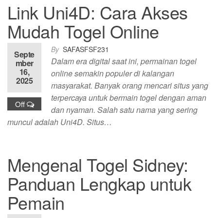
Link Uni4D: Cara Akses
Mudah Togel Online
By
SAFASFSF231
Septe
Dalam era digital saat ini, permainan togel
mber
16,
online semakin populer di kalangan
2025
masyarakat. Banyak orang mencari situs yang
terpercaya untuk bermain togel dengan aman
Off
dan nyaman. Salah satu nama yang sering
muncul adalah Uni4D. Situs…
Mengenal Togel Sidney:
Panduan Lengkap untuk
Pemain