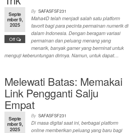
By
SAFASFSF231
Septe
Maha4D telah menjadi salah satu platform
mber 9,
2025
favorit bagi para pecinta permainan numerik di
dalam Indonesia. Dengan beragam variasi
Off
permainan dan peluang menang yang
menarik, banyak gamer yang berminat untuk
menguji keberuntungan dirinya. Namun, untuk dapat…
Melewati Batas: Memakai
Link Pengganti Salju
Empat
By
SAFASFSF231
Septe
Di masa digital saat ini, berbagai platform
mber 9,
2025
online memberikan peluang yang baru bagi