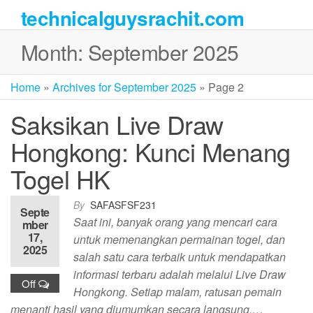
Skip
technicalguysrachit.com
to
the
Month:
September 2025
content
Home
»
Archives for September 2025
»
Page 2
Saksikan Live Draw
Hongkong: Kunci Menang
Togel HK
By
SAFASFSF231
Septe
Saat ini, banyak orang yang mencari cara
mber
17,
untuk memenangkan permainan togel, dan
2025
salah satu cara terbaik untuk mendapatkan
informasi terbaru adalah melalui Live Draw
Off
Hongkong. Setiap malam, ratusan pemain
menanti hasil yang diumumkan secara langsung,…