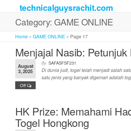
Skip
technicalguysrachit.com
to
the
Category:
GAME ONLINE
content
Home
»
GAME ONLINE
»
Page 17
Menjajal Nasib: Petunju
By
SAFASFSF231
August
Di dunia judi, togel telah menjadi salah sa
3, 2025
satu jenis yang banyak digemari adalah t
Off
HK Prize: Memahami Ha
Togel Hongkong