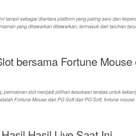
 ini tampil sebagai diantara platform yang paling seru dan terpe
mainan yang ditawarkan ditawarkan, termasuk dari taruhan tar
lot bersama Fortune Mouse 
g, permainan slot menjadi pilihan kesukaan teratas untuk keba
 adalah Fortune Mouse dari PG Soft dari PG Soft. fortune mous
asil Hasil Live Saat Ini