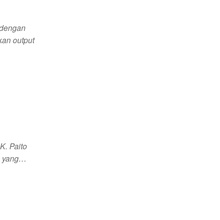
l dengan
kan output
g
K. Paito
ka yang…