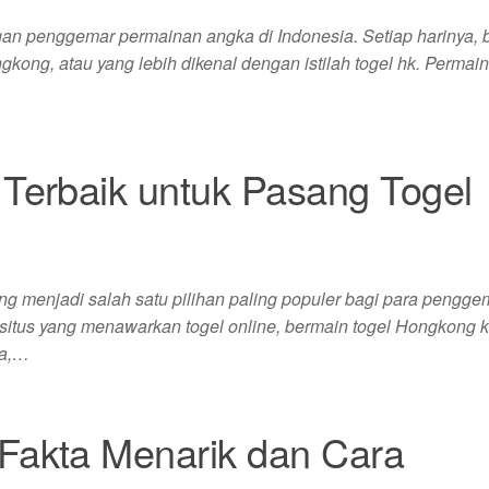
an penggemar permainan angka di Indonesia. Setiap harinya, 
gkong, atau yang lebih dikenal dengan istilah togel hk. Permain
Terbaik untuk Pasang Togel
g menjadi salah satu pilihan paling populer bagi para pengge
tus yang menawarkan togel online, bermain togel Hongkong k
ya,…
Fakta Menarik dan Cara