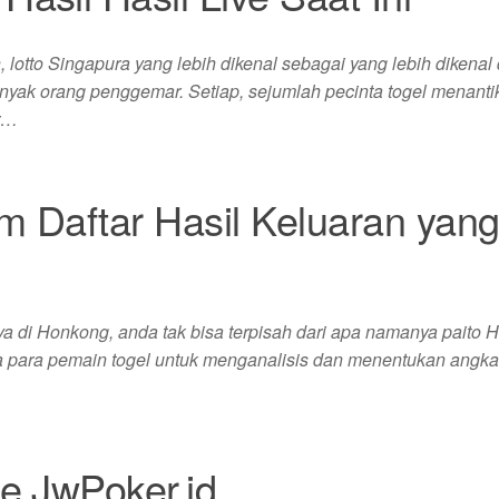
lotto Singapura yang lebih dikenal sebagai yang lebih dikena
anyak orang penggemar. Setiap, sejumlah pecinta togel menanti
r…
m Daftar Hasil Keluaran yan
nya di Honkong, anda tak bisa terpisah dari apa namanya paito H
ara para pemain togel untuk menganalisis dan menentukan ang
e JwPoker.id