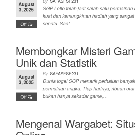
By
SAFASFSF231
August
SGP Lotto telah jadi salah satu permainan 
3, 2025
kuat dan kemungkinan hadiah yang sanga
sendiri. Saat…
Off
Membongkar Misteri Game
Unik dan Statistik
By
SAFASFSF231
August
Dunia togel SGP menarik perhatian banyak
3, 2025
permainan angka. Tiap harinya, ribuan ora
bukan hanya sekadar game,…
Off
Mengenal Wargabet: Situs
Online