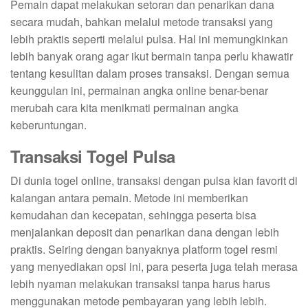
Pemain dapat melakukan setoran dan penarikan dana
secara mudah, bahkan melalui metode transaksi yang
lebih praktis seperti melalui pulsa. Hal ini memungkinkan
lebih banyak orang agar ikut bermain tanpa perlu khawatir
tentang kesulitan dalam proses transaksi. Dengan semua
keunggulan ini, permainan angka online benar-benar
merubah cara kita menikmati permainan angka
keberuntungan.
Transaksi Togel Pulsa
Di dunia togel online, transaksi dengan pulsa kian favorit di
kalangan antara pemain. Metode ini memberikan
kemudahan dan kecepatan, sehingga peserta bisa
menjalankan deposit dan penarikan dana dengan lebih
praktis. Seiring dengan banyaknya platform togel resmi
yang menyediakan opsi ini, para peserta juga telah merasa
lebih nyaman melakukan transaksi tanpa harus harus
menggunakan metode pembayaran yang lebih lebih.