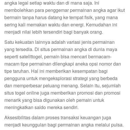
angka legal setiap waktu dan di mana saja. Ini
membolehkan para penggemar permainan angka agar ikut
bermain tanpa harus datang ke tempat fisik, yang mana
sering kali memakan waktu dan energi. Kemudahan ini
menjadi nilai lebih tersendiri bagi banyak orang.
Satu kekuatan lainnya adalah variasi jenis permainan
yang tersedia. Di situs permainan angka di dunia maya
seperti satelittogel, pemain bisa mencari bermacam-
macam tipe permainan dilengkapi aneka opsi nomor dan
tipe taruhan. Hal ini memberikan kesempatan bagi
pengguna untuk mengeksplorasi strategi yang berbeda
dan memperbesar peluang menang. Selain itu, sejumlah
situs togel online juga memberikan promosi dan promosi
menarik yang bisa digunakan oleh pemain untuk
meningkatkan saldo mereka sendiri.
Aksesibilitas dalam proses transaksi keuangan juga
menjadi keunggulan bagi permainan angka melalui pulsa.