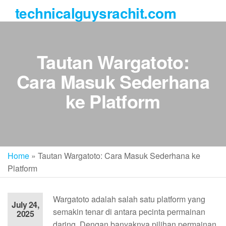
Skip
technicalguysrachit.com
to
the
content
Tautan Wargatoto:
Cara Masuk Sederhana
ke Platform
Home
»
Tautan Wargatoto: Cara Masuk Sederhana ke
Platform
Wargatoto adalah salah satu platform yang
July 24,
semakin tenar di antara pecinta permainan
2025
daring. Dengan banyaknya pilihan permainan