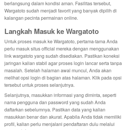
berlangsung dalam kondisi aman. Fasilitas tersebut,
Wargatoto sudah menjadi favorit yang banyak dipilih di
kalangan pecinta permainan online.
Langkah Masuk ke Wargatoto
Untuk proses masuk ke Wargatoto, pertama-tama Anda
perlu masuk situs official mereka dengan menggunakan
link wargatoto yang sudah disediakan. Pastikan koneksi
jaringan kalian stabil agar proses login lancar serta tanpa
masalah. Setelah halaman awal muncul, Anda akan
melihat opsi login di bagian atas halaman. Klik pada opsi
tersebut untuk proses selanjutnya.
Selanjutnya, masukkan informasi yang diminta, seperti
nama pengguna dan password yang sudah Anda
daftarkan sebelumnya. Pastikan data yang kalian
masukkan benar dan akurat. Apabila Anda tidak memiliki
profil, kalian perlu menjalani pendaftaran dulu melalui