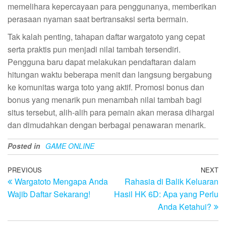
memelihara kepercayaan para penggunanya, memberikan
perasaan nyaman saat bertransaksi serta bermain.
Tak kalah penting, tahapan daftar wargatoto yang cepat
serta praktis pun menjadi nilai tambah tersendiri.
Pengguna baru dapat melakukan pendaftaran dalam
hitungan waktu beberapa menit dan langsung bergabung
ke komunitas warga toto yang aktif. Promosi bonus dan
bonus yang menarik pun menambah nilai tambah bagi
situs tersebut, alih-alih para pemain akan merasa dihargai
dan dimudahkan dengan berbagai penawaran menarik.
Posted in
GAME ONLINE
Post
Previous
PREVIOUS
NEXT
N
Wargatoto Mengapa Anda
Rahasia di Balik Keluaran
Post
Po
navigation
Wajib Daftar Sekarang!
Hasil HK 6D: Apa yang Perlu
Anda Ketahui?