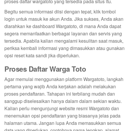
proses daftar wargatoto yang tersedia pada situs itu.
Begitu semua informasi diisi dengan tepat, klik tombol
login untuk masuk ke akun Anda. Jika sukses, Anda akan
diarahkan ke dashboard Wargatoto, di mana Anda dapat
segera memanfaatkan berbagai layanan dan servis yang
tersedia. Apabila kalian mengalami kesulitan saat masuk,
periksa kembali informasi yang dimasukkan atau gunakan
opsi reset kata sandi jika diperlukan.
Proses Daftar Warga Toto
Agar memulai menggunakan platform Wargatoto, langkah
pertama yang wajib Anda kerjakan adalah melakukan
proses pendaftaran. Tahapan ini terbilang mudah dan
sanggup diselesaikan hanya dalam dalam sekian waktu.
Kalian perlu mengunjungi website resmi Wargatoto dan
menemukan opsi pendaftaran yang biasanya jelas pada
halaman utama. Jangan lupa Anda memasukkan semua
data yang diperlukan, contohnya nama lengkap, alamat