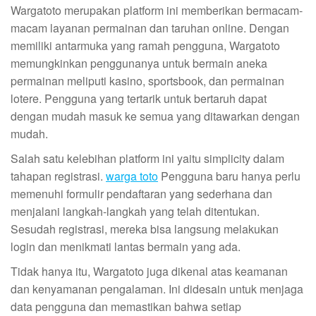
Wargatoto merupakan platform ini memberikan bermacam-
macam layanan permainan dan taruhan online. Dengan
memiliki antarmuka yang ramah pengguna, Wargatoto
memungkinkan penggunanya untuk bermain aneka
permainan meliputi kasino, sportsbook, dan permainan
lotere. Pengguna yang tertarik untuk bertaruh dapat
dengan mudah masuk ke semua yang ditawarkan dengan
mudah.
Salah satu kelebihan platform ini yaitu simplicity dalam
tahapan registrasi.
warga toto
Pengguna baru hanya perlu
memenuhi formulir pendaftaran yang sederhana dan
menjalani langkah-langkah yang telah ditentukan.
Sesudah registrasi, mereka bisa langsung melakukan
login dan menikmati lantas bermain yang ada.
Tidak hanya itu, Wargatoto juga dikenal atas keamanan
dan kenyamanan pengalaman. Ini didesain untuk menjaga
data pengguna dan memastikan bahwa setiap