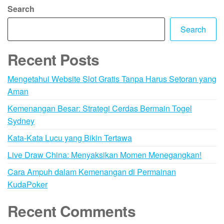
Search
Search
Recent Posts
Mengetahui Website Slot Gratis Tanpa Harus Setoran yang
Aman
Kemenangan Besar: Strategi Cerdas Bermain Togel
Sydney
Kata-Kata Lucu yang Bikin Tertawa
Live Draw China: Menyaksikan Momen Menegangkan!
Cara Ampuh dalam Kemenangan di Permainan
KudaPoker
Recent Comments