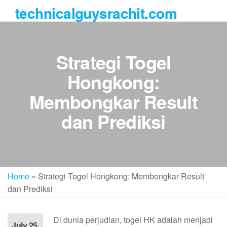
Skip
technicalguysrachit.com
to
the
content
Strategi Togel
Hongkong:
Membongkar Result
dan Prediksi
Home
»
Strategi Togel Hongkong: Membongkar Result
dan Prediksi
Di dunia perjudian, togel HK adalah menjadi
July 25,