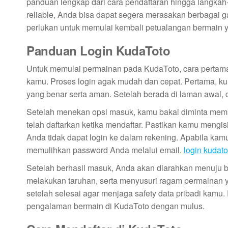
panduan lengkap dari cara pendaftaran hingga langkah
reliable, Anda bisa dapat segera merasakan berbagai 
perlukan untuk memulai kembali petualangan bermain 
Panduan Login KudaToto
Untuk memulai permainan pada KudaToto, cara pertam
kamu. Proses login agak mudah dan cepat. Pertama, k
yang benar serta aman. Setelah berada di laman awal, c
Setelah menekan opsi masuk, kamu bakal diminta memb
telah daftarkan ketika mendaftar. Pastikan kamu mengis
Anda tidak dapat login ke dalam rekening. Apabila ka
memulihkan password Anda melalui email.
login kudato
Setelah berhasil masuk, Anda akan diarahkan menuju be
melakukan taruhan, serta menyusuri ragam permainan ya
setelah selesai agar menjaga safety data pribadi kam
pengalaman bermain di KudaToto dengan mulus.