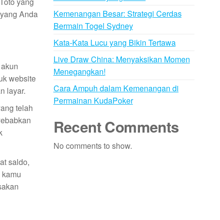
aToto yang
Kemenangan Besar: Strategi Cerdas
a yang Anda
Bermain Togel Sydney
Kata-Kata Lucu yang Bikin Tertawa
Live Draw China: Menyaksikan Momen
 akun
Menegangkan!
uk website
Cara Ampuh dalam Kemenangan di
n layar.
Permainan KudaPoker
ang telah
nyebabkan
Recent Comments
k
No comments to show.
at saldo,
n kamu
asakan